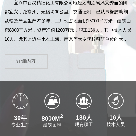
宜兴市百灵精细化工有限公司
地处太湖之滨风景秀丽的陶
都宜兴，距常州、无锡均30公里，交通便利，已从事橡胶助剂
及镁盐产品生产20多年。工厂现占地面积15000平方米，建筑面
积8000平方米，资产净值1200万元，职工136人，其中技术人员
16人。尤其是近年来在上海、南京等大专院校科研单位的大力
协作和江苏鹏鹞药业有限公司的指导下，产品技术力量及质量
不断提高，产品检测设备先进齐全，99年12月顺利通过
详细内容
ISO9002国际标准质量体系的认证。同时，我公司原料药车间已
于2004年11月正式通过了《中华人民共和国药品GMP证书》的
认证...
2
136人
16人
30年
8000M
现有职工
技术人员
建筑面积
专业生产