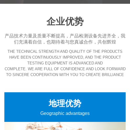
企业优势
产品技术力量及质量不断提高，产品检测设备先进齐全，我
们充满着自信，也期待着与您真诚合作，共创辉煌
THE TECHNICAL STRENGTH AND QUALITY OF THE PRODUCTS
HAVE BEEN CONTINUOUSLY IMPROVED, AND THE PRODUCT
TESTING EQUIPMENT IS ADVANCED AND
COMPLETE. WE ARE FULL OF CONFIDENCE AND LOOK FORWARD
TO SINCERE COOPERATION WITH YOU TO CREATE BRILLIANCE
地理优势
Geographic advantages