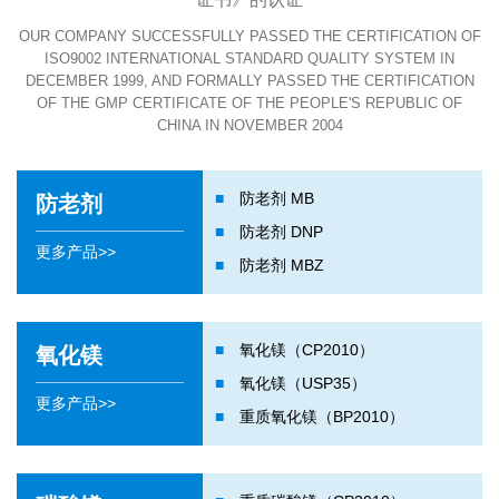
OUR COMPANY SUCCESSFULLY PASSED THE CERTIFICATION OF
ISO9002 INTERNATIONAL STANDARD QUALITY SYSTEM IN
DECEMBER 1999, AND FORMALLY PASSED THE CERTIFICATION
OF THE GMP CERTIFICATE OF THE PEOPLE'S REPUBLIC OF
CHINA IN NOVEMBER 2004
■
防老剂 MB
防老剂
■
防老剂 DNP
更多产品>>
■
防老剂 MBZ
■
氧化镁（CP2010）
氧化镁
■
氧化镁（USP35）
更多产品>>
■
重质氧化镁（BP2010）